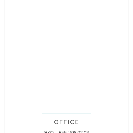
OFFICE
9 cm – REF : 108.02.03